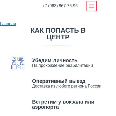
+7 (963) 867-76-96
О нашем деле
Главная
Наша команда специалистов
КАК ПОПАСТЬ В
Вы
Новости центра
ЦЕНТР
здесь
Полезные Статьи
Отзывы
Как попасть в центр
Убедим личность
Условия проживания
На прохождение реабилитации
Фотогалерея
Гарантии
Оперативный выезд
Видео нашего центра
Доставка из любого региона России
Документы
Встретим у вокзала или
Родственникам
аэропорта
Родственникам