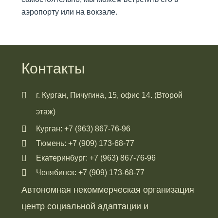
ДЕТОКСИКАЦИЯ ПРИ
аэропорту или на вокзале.
АЛКОГОЛЬНОМ ОТРАВЛЕНИИ
В КУРГАНЕ
ЦЕНТР ПОМОЩИ
АЛКОГОЛИКАМ В КУРГАНЕ
Контакты
Стоимость
Важно знать
г. Курган, Пичугина, 15, офис 14. (Второй
этаж)
Отзывы
Курган: +7 (963) 867-76-96
Контакты
Тюмень: +7 (909) 173-68-77
Екатеринбург: +7 (963) 867-76-96
Челябинск: +7 (909) 173-68-77
Автономная некоммерческая организация
центр социальной адаптации и