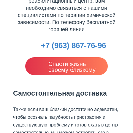
анонимно
реабилитационный центр, вам
необходимо связаться с нашими
Наша главная задача
специалистами по терапии химической
Программа реабилитации "12
зависимости. По телефону бесплатной
шагов"
горячей линии
Лечение алкоголизма
Анонимное лечение
+7 (963) 867-76-96
алкоголизма
Пивной алкоголизм
Стационарное лечение
Спасти жизнь
алкоголизма
своему близкому
Принудительное лечение
алкоголизма
Психологическая помощь
Самостоятельная доставка
алкоголикам
Лечение женского алкоголизма
Также если ваш близкий достаточно адекватен,
КОДИРОВАНИЕ ОТ
АЛКОГОЛЬНОЙ
чтобы осознать пагубность пристрастия и
ЗАВИСИМОСТИ
существующую проблему и готов ехать в центр
Капельница при запое
самостоятельно, мы можем встретить его в